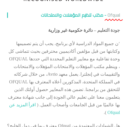
Ofqual
- مكتب تنظيم المؤهلات والامتحانات
جودة التعليم –
دائرة حكومية غير وزارية
‘ن جميع المواد الدراسية لأي برنامج، يجب أن يتم تصميمها
وكتابتها من قبل مؤلفين أكاديميين محترفين بحيث تتماشى كل
وحدة تفاعلية مع معايير التعلم المحددة التي حددها OFQUAL
، وينظم مكتب المؤهلات والامتحانات المؤهلات والامتحانات
والتقييمات في إنجلترا.
يعمل معهد Avrio، من خلال شركائه
في المملكة المتحدة، المذكورين أعلاه المعترف بها OFQUAL
للتحقق من برامجنا.
تضمن هذه المعايير حصول أولئك الذين
يتعلمون معنا على تعليم عالي الجودة إلى جانب شهادة معترف
بها عالميًا من قبل الجامعات وأصحاب العمل.
(
اقرأ المزيد عن
).
Ofqual
هل الشهادات المعتمدة من Ofqual معترف بها في دول الخليج؟