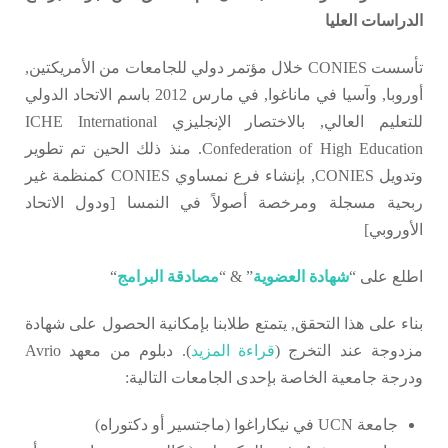
الدراسات العليا
تأسست CONIES خلال مؤتمر دولي للجامعات من الأمريكتين,
أوروبا, وآسيا في ماناغوا, في مارس 2012 باسم الاتحاد الدولي
للتعليم العالي, بالاختصار الإنجليزي ICHE International
Confederation of High Education. منذ ذلك الحين تم تطوير
وتدويل CONIES, بإنشاء فرع نمساوي CONIES كمنظمة غير
ربحية مسجلة ومرخصة أصولاً في النمسا [ودول الاتحاد
الأوروبي]
اطلع على “
شهادة العضوية
” & “
مصادقة البرامج
“
بناء على هذا التحقق, يتمتع طلابنا بإمكانية الحصول على شهادة
مزدوجة عند التخرج (
قراءة المزيد
). دبلوم من معهد Avrio
ودرجة جامعية الخاصة بإحدى الجامعات التالية:
جامعة UCN في نيكاراغوا (ماجتسير أو دكتوراه)