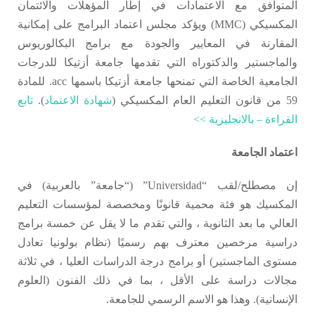
المتوافق مع الاعتمادات في إطار المؤهلات والائتمان
المكسيكي (MMC) ويؤكد مجلس اعتماد البرامج على إمكانية
المقارنة في المعايير والجودة مع برامج البكالوريوس
والماجستير والدكتوراه التي تقدمها جامعة أزتيكا للدرجات
الجامعية الخاصة التي تمنحها جامعة أزتيكا باسمها acc. للمادة
59 من قانون التعليم العام المكسيكي (
شهادة الاعتماد
).
تابع
القراءة – بالانجليزية >>
اعتماد الجامعة
إن مصطلح/لقب “Universidad” (“جامعة” بالعربية) في
المكسيك هو فئة محمية قانونًا ومخصصة لمؤسسات التعليم
العالي ما بعد الثانوية ، والتي تقدم ما لا يقل عن خمسة برامج
دراسية مرخصين معترف بهم رسميًا (نظام بولونيا تعادل
مستوى الماجستير) أو برامج درجة الدراسات العليا ، في ثلاثة
مجالات دراسة على الأقل ، بما في ذلك الفنون (العلوم
الإنسانية). وهذا هو الاسم الرسمي للجامعة.