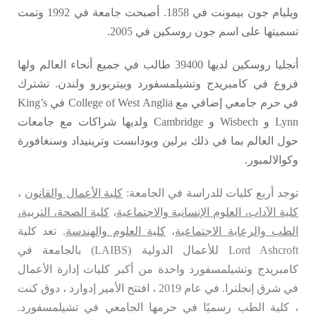
ويليام جون بيمونت في 1858. أصبحت جامعة في 1992 وتمت
تسميتها على اسم جون روسكين في 2005.
أنجليا روسكين لديها 39400 طالب في جميع أنحاء العالم ولها
فروع في كامبريدج وتشيلمسفورد وبيتربورو ولندن. تشترك
في حرم جامعي إضافي مع College of West Anglia في King’s
Lynn و Wisbech و Cambridge ولديها شراكات مع جامعات
حول العالم بما في ذلك برلين وبودابست وترينيداد وسنغافورة
وكوالالمبور.
توجد أربع كليات للدراسة في الجامعة:
كلية الأعمال والقانون
،
كلية الآداب، العلوم الإنسانية والاجتماعية
،
كلية الصحة، التربية،
الطب والرعاية الاجتماعية
،
كلية العلوم والهندسة
. تعد كلية
Lord Ashcroft للأعمال الدولية (LAIBS) بالجامعة في
كامبريدج وتشيلمسفورد واحدة من أكبر كليات إدارة الأعمال
في شرق إنجلترا. في عام 2019 ، افتتح الأمير إدوارد ، دوق كنت
، كلية الطب رسميًا في حرمها الجامعي في تشيلمسفورد.