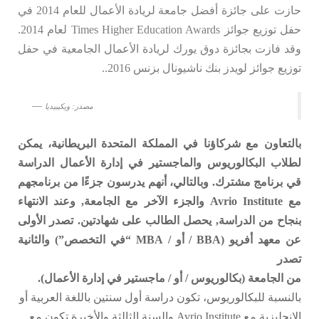
حازت على جائزة أفضل جامعة لريادة الأعمال للعام 2014 في
حفل توزيع جوائز Times Higher Education Awards لعام 2014.
وقد فازت بجائزة دوق يورك لريادة الأعمال الجامعية في حفل
توزيع جوائز لويدز بنك ناشيونال بزنس 2016..
مصدر: ويكيبيديا
بالتعاون مع شركاؤنا في المملكة المتحدة البريطانية، يمكن
لطلاب البكالوريوس والماجستير في إدارة الأعمال الدراسة
قي برنامج مشترك. وبالتالي، أنهم يدرسون جزءًا من برنامجهم
مع Avrio Institute والجزء الآخر مع الجامعة, وعند الانتهاء
بنجاح من الدراسة, يحصل الطالب على شهادتين. تصدر الأولى
عن معهد أفريو (BBA / أو / MBA “في التخصص”) والثانية
تصدر
من الجامعة (بكالوريوس / أو / ماجستير في إدارة الأعمال).
بالنسبة للبكالوريوس، تكون دراسة أول سنتين باللغة العربية أو
الانجليزية مع Avrio Institute والسنة الثالثة والأخيرة تكون مع