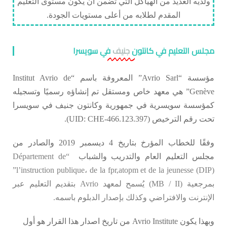
ولديه العديد من الهياكل التي تضمن أن يكون مستوى التعليم
المقدم لطلابه من أعلى مستويات الجودة.
مجلس التعليم في كانتون
جنيف
في سويسرا
مؤسسة “Avrio Sarl” المعروفة باسم “Institut Avrio de
Genève” هي معهد خاص ومستقل تم إنشاؤه رسميًا وتسجيله
كمؤسسة سويسرية في جمهورية وكانتون جنيف في سويسرا
تحت رقم الترخيص (UID: CHE-466.123.397).
وفقًا للخطاب المؤرخ بتاريخ 4 ديسمبر 2019 والصادر من
مجلس التعليم العام والتدريب والشباب
“Département de
l’instruction publique، de la fpr,atopm et de la jeunesse (DIP)”
بمرجعية (
MB / II)
يُسمح لمعهد Avrio بتقديم التعليم عبر
الإنترنت والافتراضي وكذلك بإصدار الدبلوم باسمه.
وبهذا يكون Avrio Institute من تاريخ اصدار هذا القرار هو أول