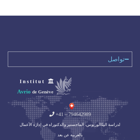
تواصل
I n s t i t u t
Avrio
de Genève
+41 – 794642989
لدراسة البكالوريوس، الماجستير والدكتوراه في إدارة الأعمال
بالعربية عن بعد