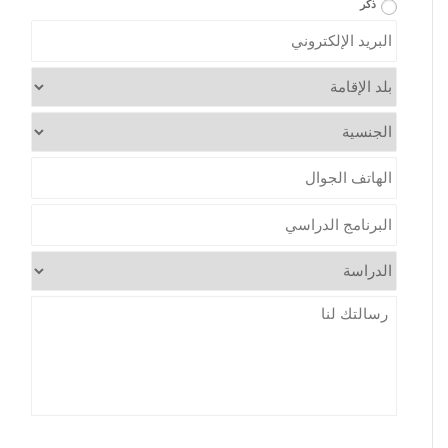
ذكر
*
Email
*
Country
*
Nationality
*
Mobile
Program
الدراسة
*
*
Message