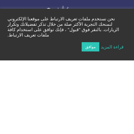
I n s t i t u t
نحن نستخدم ملفات تعريف الارتباط على موقعنا الإلكتروني
Avrio
de Genève
لنمنحك التجربة الأكثر صلة من خلال تذكر تفضيلاتك وتكرار
الزيارات. بالنقر فوق "قبول" ، فإنك توافق على استخدام كافة
ملفات تعريف الارتباط.
+41 – 794642989
قراءة المزيد
موافق
لدراسة البكالوريوس، الماجستير والدكتوراه في إدارة الأعمال
انتسب
بالعربية عن بعد
Rue de la Cité 1, 1204 Genève, Switzerland
اطلع
اعرف