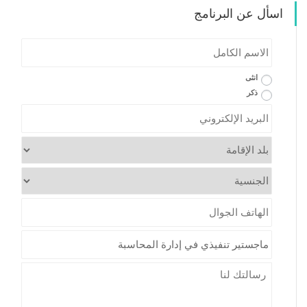
اسأل عن البرنامج
الاسم
الكامل
*
*
Gender
انثى
ذكر
*
Email
*
Country
*
Nationality
*
Mobile
Program
*
Message